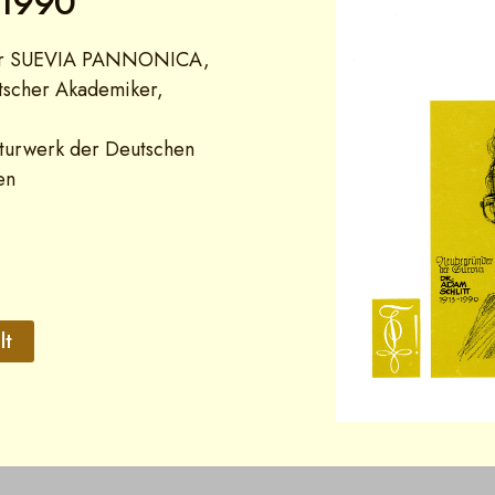
 1990
er SUEVIA PANNONICA,
tscher Akademiker,
lturwerk der Deutschen
en
lt