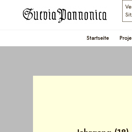
Zum
Post
Ve
Inhalt
navigation
Si
springen
Startseite
Proje